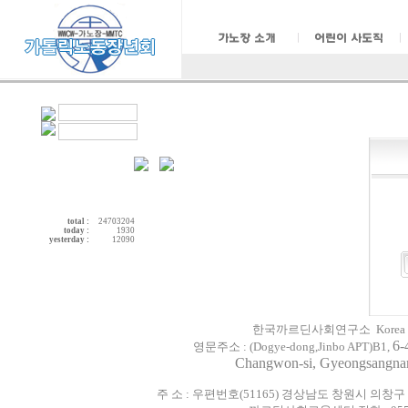
total :
24703204
today :
1930
yesterday :
12090
한국까르딘사회연구소 Korea Cardijn 
6-
영문주소 :
(
Dogye-dong,
Jinbo
APT)
B1
,
Changwon-si, Gyeongsangn
주 소 : 우편번호(51165) 경상남도 창원시 의창구