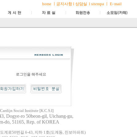
home
ㅣ
공지사항
l
상담실
l
sitempa
ㅣ
E- mail
로그인을 해주세요
Social Institute [K.C.S.I]
43, Dogye-ro 50beon-gil, Uichang-gu,
am-do,
51165, Rep. of KOREA
 도계로50번길 6-43, 지하 1호(도계동, 진보아파트)