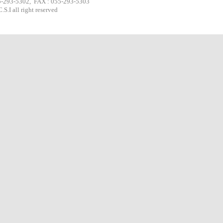
5302, FAX : 055-293-5303
.I all right reserved