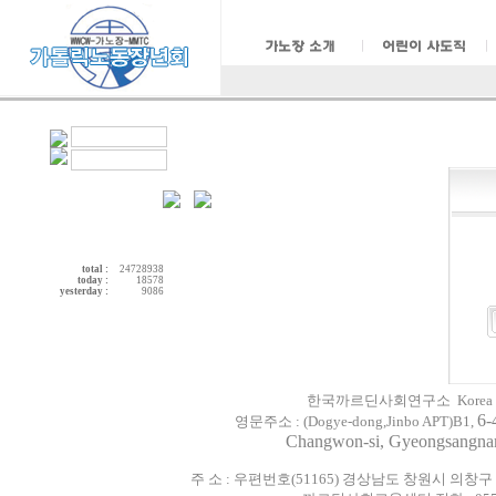
total :
24728938
today :
18578
yesterday :
9086
한국까르딘사회연구소 Korea Cardijn 
6-
영문주소 :
(
Dogye-dong,
Jinbo
APT)
B1
,
Changwon-si, Gyeongsangn
주 소 : 우편번호(51165) 경상남도 창원시 의창구