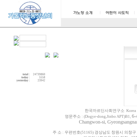
total :
24739860
today :
5558
yesterday :
23942
한국까르딘사회연구소 Korea Cardijn 
6-
영문주소 :
(
Dogye-dong,
Jinbo
APT)
B1
,
Changwon-si, Gyeongsangn
주 소 : 우편번호(51165) 경상남도 창원시 의창구