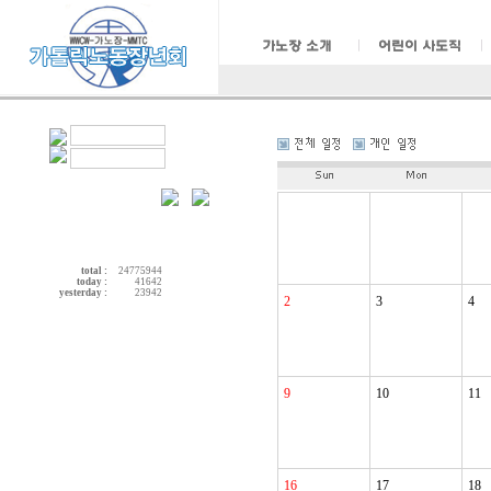
total :
24775944
today :
41642
yesterday :
23942
2
3
4
9
10
11
16
17
18